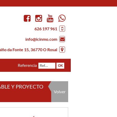
626 197 961
info@icinmo.com
iño da Fonte 15, 36770 O Rosal
Referencia
ABLE Y PROYECTO
Volver