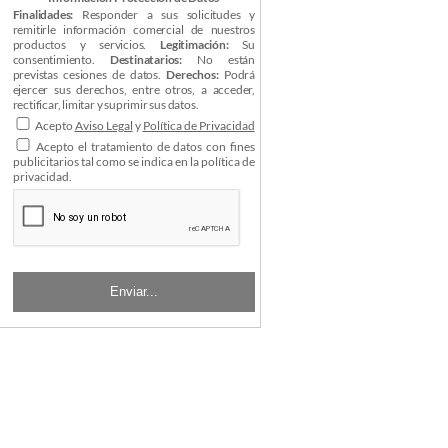
Finalidades:
Responder a sus solicitudes y
remitirle información comercial de nuestros
productos y servicios.
Legitimación:
Su
consentimiento.
Destinatarios:
No están
previstas cesiones de datos.
Derechos:
Podrá
ejercer sus derechos, entre otros, a acceder,
rectificar, limitar y suprimir sus datos.
Acepto
Aviso Legal
y
Política de Privacidad
Acepto el tratamiento de datos con fines
publicitarios tal como se indica en la política de
privacidad.