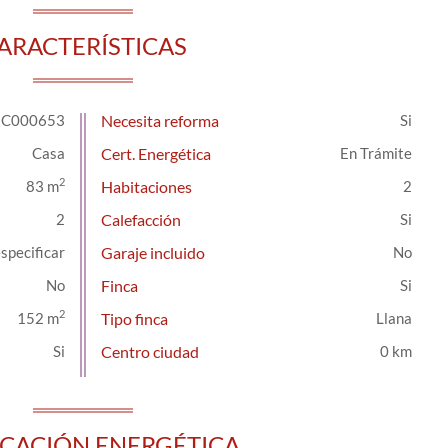
ARACTERÍSTICAS
C000653
Necesita reforma
Casa
Cert. Energética
En Trámite
2
83 m
Habitaciones
2
2
Calefacción
especificar
Garaje incluido
Finca
2
152 m
Tipo finca
Llana
Centro ciudad
0 km
ICACIÓN ENERGÉTICA